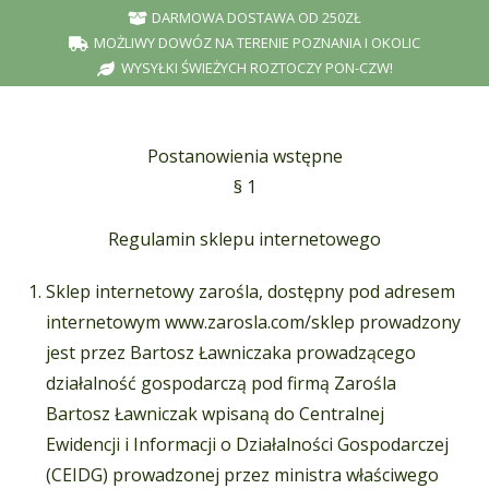
DARMOWA DOSTAWA OD 250ZŁ
MOŻLIWY DOWÓZ NA TERENIE POZNANIA I OKOLIC
WYSYŁKI ŚWIEŻYCH ROZTOCZY PON-CZW!
Postanowienia wstępne
§ 1
Regulamin sklepu internetowego
Sklep internetowy zarośla, dostępny pod adresem
internetowym www.zarosla.com/sklep prowadzony
jest przez Bartosz Ławniczaka prowadzącego
działalność gospodarczą pod firmą Zarośla
Bartosz Ławniczak wpisaną do Centralnej
Ewidencji i Informacji o Działalności Gospodarczej
(CEIDG) prowadzonej przez ministra właściwego